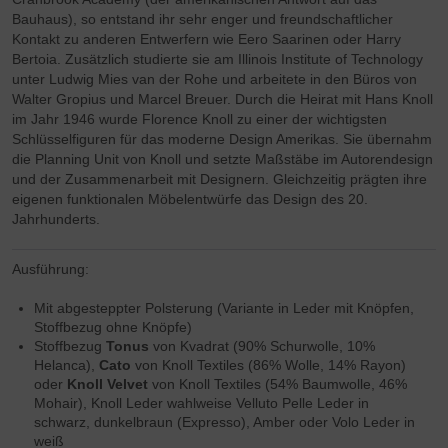
Service
Bauhaus), so entstand ihr sehr enger und freundschaftlicher
Kontakt zu anderen Entwerfern wie Eero Saarinen oder Harry
Bertoia. Zusätzlich studierte sie am Illinois Institute of Technology
unter Ludwig Mies van der Rohe und arbeitete in den Büros von
Walter Gropius und Marcel Breuer. Durch die Heirat mit Hans Knoll
im Jahr 1946 wurde Florence Knoll zu einer der wichtigsten
Schlüsselfiguren für das moderne Design Amerikas. Sie übernahm
die Planning Unit von Knoll und setzte Maßstäbe im Autorendesign
und der Zusammenarbeit mit Designern. Gleichzeitig prägten ihre
eigenen funktionalen Möbelentwürfe das Design des 20.
Jahrhunderts.
Ausführung:
Mit abgesteppter Polsterung (Variante in Leder mit Knöpfen,
Stoffbezug ohne Knöpfe)
Stoffbezug
Tonus
von Kvadrat (90% Schurwolle, 10%
Helanca),
Cato
von Knoll Textiles (86% Wolle, 14% Rayon)
oder
Knoll Velvet
von Knoll Textiles (54% Baumwolle, 46%
Mohair), Knoll Leder wahlweise Velluto Pelle Leder in
schwarz, dunkelbraun (Expresso), Amber oder Volo Leder in
weiß