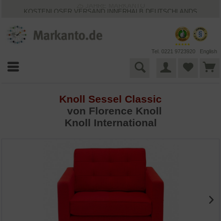
25 JAHRE MARKANTO
KOSTENLOSER VERSAND INNERHALB DEUTSCHLANDS
30 TAGE WIDERRUFSRECHT
VIELFÄLTIGE ZAHLUNGSMÖGLICHKEITEN
BESTPRICE-GARANTIE
Tel. 0221 9723920
English
Knoll Sessel Classic
von
Florence Knoll
Knoll International