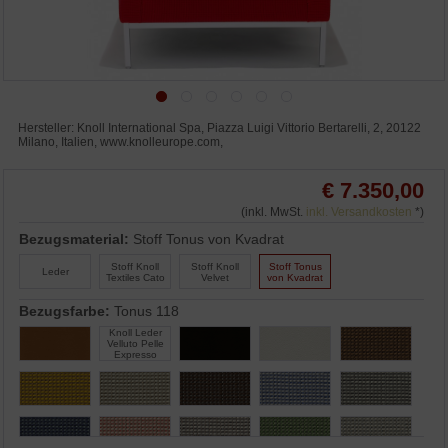
Hersteller: Knoll International Spa, Piazza Luigi Vittorio Bertarelli, 2, 20122
Milano, Italien, www.knolleurope.com,
€ 7.350,00
(inkl. MwSt.
inkl. Versandkosten
*)
Bezugsmaterial:
Stoff Tonus von Kvadrat
Stoff Knoll
Stoff Knoll
Stoff Tonus
Leder
Textiles Cato
Velvet
von Kvadrat
Bezugsfarbe:
Tonus 118
Knoll Leder
Velluto Pelle
Expresso