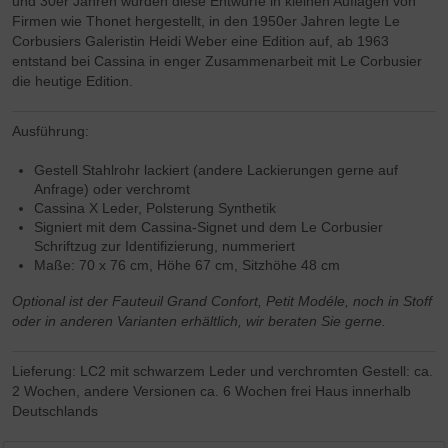
und 30er Jahren wurden diese Entwürfe in kleinen Auflagen von
Firmen wie Thonet hergestellt, in den 1950er Jahren legte Le
Corbusiers Galeristin Heidi Weber eine Edition auf, ab 1963
entstand bei Cassina in enger Zusammenarbeit mit Le Corbusier
die heutige Edition.
Ausführung:
Gestell Stahlrohr lackiert (andere Lackierungen gerne auf
Anfrage) oder verchromt
Cassina X Leder, Polsterung Synthetik
Signiert mit dem Cassina-Signet und dem Le Corbusier
Schriftzug zur Identifizierung, nummeriert
Maße: 70 x 76 cm, Höhe 67 cm, Sitzhöhe 48 cm
Optional ist der Fauteuil Grand Confort, Petit Modéle, noch in Stoff
oder in anderen Varianten erhältlich, wir beraten Sie gerne.
Lieferung: LC2 mit schwarzem Leder und verchromten Gestell: ca.
2 Wochen, andere Versionen ca. 6 Wochen frei Haus innerhalb
Deutschlands