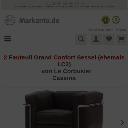
25 JAHRE MARKANTO
KOSTENLOSER VERSAND INNERHALB DEUTSCHLANDS
30 TAGE WIDERRUFSRECHT
VIELFÄLTIGE ZAHLUNGSMÖGLICHKEITEN
BESTPRICE-GARANTIE
Tel. 0221 9723920
English
2 Fauteuil Grand Confort Sessel (ehemals
LC2)
von
Le Corbusier
Cassina