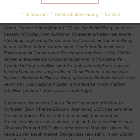
Synthetik- oder Daunenfüllung?
Cassina bietet bei den Fauteuil
Aktiv
Personalisierung
Impressum
Datenschutzerklärung
Kontakt
à Grand Comfort Sitzmöbeln wahlweise eine
Synthetikf
üllung oder
eine Daunenfüllung an.
Wir empfehlen für die kleineren
Fauteuil à
Grand Comfort
Möbel (früher LC2) die
Synthetikfüllung
, da so die
Aktiv
Service
Sessel und Sofas ihren kubischen Charakter erhalten (sie zweite
Abbildung zeigt exemplarisch den LC2 Sessel mit Daunenfüllung).
In den 1920er Jahren
wurden diese Stahlrohrmöbel mit einer
Polsterung mit Daunen oder Rosshaar produziert, in den 1960er
Jahren entwickelte
Le Corbusier z
usammen mit Cassina
die
Synthetikfüllung.
Erhältlich sind die Stahlrohrmöbel von Cassina
bei Markanto in vier ausgewählten Gestellfarben: matt schwarz
lackiert, glänzend hellblau lackiert, glänzend elfenbein lackiert oder
verchromt. Das Cassina X Leder ist wahlweise in acht Farben
erhältlich (andere Farben gerne auf Anfrage).
Zusammen mit seinem Cousin Pierre Jeanneret gründete Le
Corbusier (bzw. Charles-Édouard Jeanneret) 1923 das berühmte
Architekturbüro in Paris. Während man sich dort zuerst auf
Architekturentwürfe konzentrierte, entstand nach dem Eintritt von
Charlotte Perriand 1927 eine umfangreiche Möbelkollektion, die
heute zu den berühmtesten Designklassikern zählt. In den 1920er