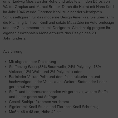
unter Ludwig Mies van der Rohe und arbeitete in den Büros von
Walter Gropius und Marcel Breuer. Durch die Heirat mit Hans Knoll
im Jahr 1946 wurde Florence Knoll zu einer der wichtigsten
Schlüsselfiguren für das moderne Design Amerikas. Sie übernahm
die Planning Unit von Knoll und setzte Maßstäbe im Autorendesign
und der Zusammenarbeit mit Designern. Gleichzeitig prägten ihre
eigenen funktionalen Möbelentwürfe das Design des 20.
Jahrhunderts.
Ausführung:
Mit abgesteppter Polsterung
Stoffbezug
West
(38% Baumwolle, 24% Polyacryl, 18%
Viskose, 12% Wolle und 2% Polyamid) oder
Basisleder Velluto Pelle und dem feinstrukturierten und
hochwertigen Leder Venezia an. Weitere Stoffe oder Leder
gerne auf Anfrage.
Stoff- und Ledermuster senden wir gerne zu, weitere Stoffe
und Leder gerne auf Anfrage
Gestell Stahlprofilrahmen verchromt
Signiert mit Knoll Studio und Florence Knoll Schriftzug
Maße: 48 x 48 cm, Höhe 42 cm