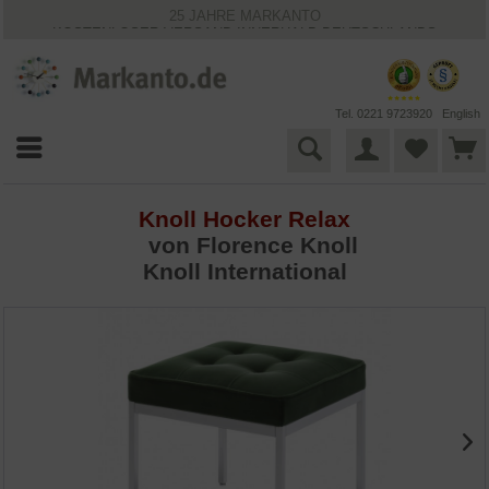
25 JAHRE MARKANTO
KOSTENLOSER VERSAND INNERHALB DEUTSCHLANDS
30 TAGE WIDERRUFSRECHT
VIELFÄLTIGE ZAHLUNGSMÖGLICHKEITEN
BESTPRICE-GARANTIE
Tel. 0221 9723920
English
Knoll Hocker Relax
von
Florence Knoll
Knoll International