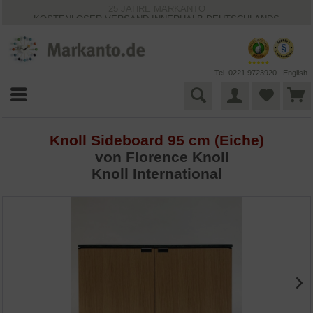
25 JAHRE MARKANTO
KOSTENLOSER VERSAND INNERHALB DEUTSCHLANDS
30 TAGE WIDERRUFSRECHT
VIELFÄLTIGE ZAHLUNGSMÖGLICHKEITEN
BESTPRICE-GARANTIE
Tel. 0221 9723920
English
Knoll Sideboard 95 cm (Eiche)
von
Florence Knoll
Knoll International