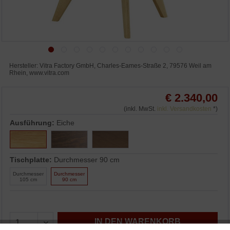
Hersteller: Vitra Factory GmbH, Charles-Eames-Straße 2, 79576 Weil am
Rhein, www.vitra.com
€ 2.340,00
(inkl. MwSt.
inkl. Versandkosten
*)
Ausführung:
Eiche
Tischplatte:
Durchmesser 90 cm
Durchmesser
Durchmesser
105 cm
90 cm
IN DEN WARENKORB