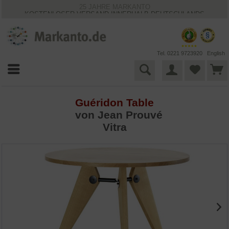
25 JAHRE MARKANTO
KOSTENLOSER VERSAND INNERHALB DEUTSCHLANDS
30 TAGE WIDERRUFSRECHT
VIELFÄLTIGE ZAHLUNGSMÖGLICHKEITEN
BESTPRICE-GARANTIE
Tel. 0221 9723920
English
Guéridon Table
von
Jean Prouvé
Vitra