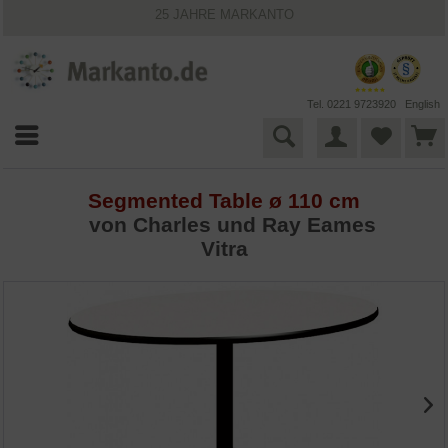
25 JAHRE MARKANTO
KOSTENLOSER VERSAND INNERHALB DEUTSCHLANDS
30 TAGE WIDERRUFSRECHT
VIELFÄLTIGE ZAHLUNGSMÖGLICHKEITEN
BESTPRICE-GARANTIE
Tel. 0221 9723920
English
Segmented Table ø 110 cm
von
Charles und Ray Eames
Vitra