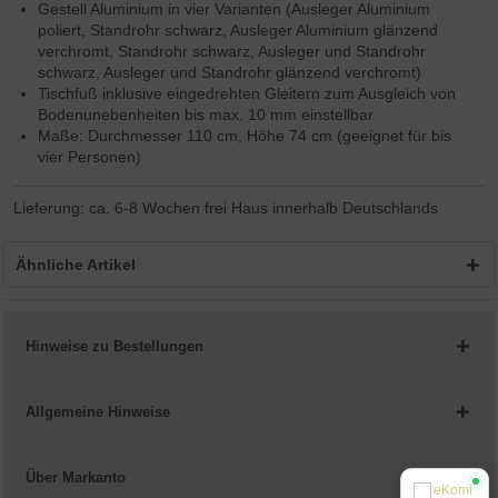
Gestell Aluminium in vier Varianten (Ausleger Aluminium
poliert, Standrohr schwarz, Ausleger Aluminium glänzend
verchromt, Standrohr schwarz, Ausleger und Standrohr
schwarz, Ausleger und Standrohr glänzend verchromt)
Tischfuß inklusive eingedrehten Gleitern zum Ausgleich von
Bodenunebenheiten bis max. 10 mm einstellbar
Maße: Durchmesser 110 cm, Höhe 74 cm (geeignet für bis
vier Personen)
Lieferung: ca. 6-8 Wochen frei Haus innerhalb Deutschlands
Ähnliche Artikel
Hinweise zu Bestellungen
Allgemeine Hinweise
Über Markanto