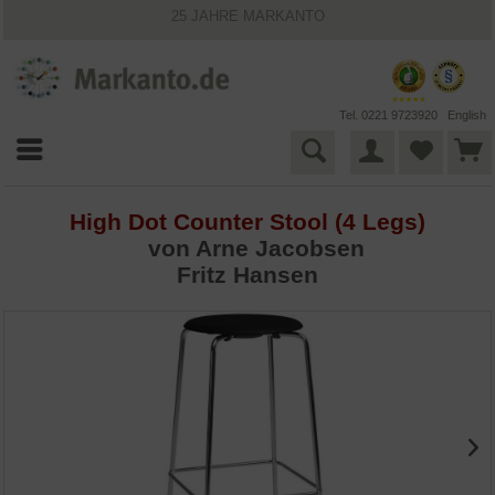
25 JAHRE MARKANTO
KOSTENLOSER VERSAND INNERHALB DEUTSCHLANDS
30 TAGE WIDERRUFSRECHT
VIELFÄLTIGE ZAHLUNGSMÖGLICHKEITEN
BESTPRICE-GARANTIE
Tel. 0221 9723920
English
High Dot Counter Stool (4 Legs)
von
Arne Jacobsen
Fritz Hansen