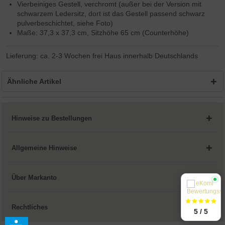
Vierbeiniges Gestell, verchromt (außer bei der Version mit
schwarzem Ledersitz, dort ist das Gestell passend schwarz
pulverbeschichtet, siehe Foto)
Maße: 37,3 x 37,3 cm, Sitzhöhe 65 cm (Counterhöhe)
Lieferung: ca. 2-3 Wochen frei Haus innerhalb Deutschlands
Ähnliche Artikel
Hinweise zu Bestellungen
Allgemeine Hinweise
Über Markanto
Rechtliches
5 / 5