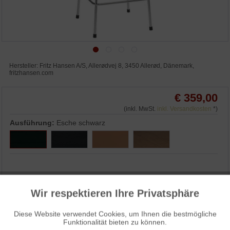
Hersteller: Fritz Hansen A/S, Allerødvej 8, 3450 Allerød, Dänemark,
fritzhansen.com
€ 359,00
(inkl. MwSt.
inkl. Versandkosten
*)
Ausführung:
Esche schwarz
IN DEN WARENKORB
Wir respektieren Ihre Privatsphäre
Aktiv
Funktionale
WUNSCHLISTE
ANFRAGEN
Diese Website verwendet Cookies, um Ihnen die bestmögliche
Funktionalität bieten zu können.
3% Skonto bei Vorkasse: € 348,23
Aktiv
Marketing