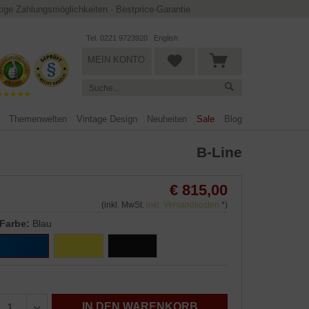
ltige Zahlungsmöglichkeiten
·
Bestprice-Garantie
Tel. 0221 9723920
English
MEIN KONTO
Themenwelten
Vintage Design
Neuheiten
Sale
Blog
B-Line
€ 815,00
(inkl. MwSt.
inkl. Versandkosten
*)
Farbe:
Blau
IN DEN WARENKORB