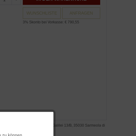
WUNSCHLISTE
ANFRAGEN
3% Skonto bei Vorkasse: € 790,55
Aktiv
steller: B-Line S.r.l., Via Galileo Galilei 13/B, 35030 Sarmeola di
ano, Italien, b-line.it
n zu können.