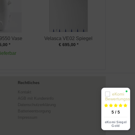
 9550 Vase
Velasca VE02 Spiegel
5,00 *
€ 695,00 *
lieferbar
Rechtliches
Kontakt
AGB mit Kundeninfo
Datenschutzerklärung
Batterieentsorgung
5 / 5
Impressum
eKomi Siegel
Gold