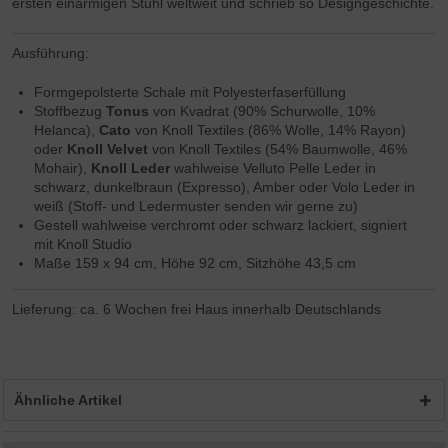
ersten einarmigen Stuhl weltweit und schrieb so Designgeschichte.
Ausführung:
Formgepolsterte Schale mit Polyesterfaserfüllung
Stoffbezug
Tonus
von Kvadrat (90% Schurwolle, 10%
Helanca),
Cato
von Knoll Textiles (86% Wolle, 14% Rayon)
oder
Knoll Velvet
von Knoll Textiles (54% Baumwolle, 46%
Mohair),
Knoll Leder
wahlweise Velluto Pelle Leder in
schwarz, dunkelbraun (Expresso), Amber oder Volo Leder in
weiß (Stoff- und Ledermuster senden wir gerne zu)
Gestell wahlweise verchromt oder schwarz lackiert, signiert
mit Knoll Studio
Maße 159 x 94 cm, Höhe 92 cm, Sitzhöhe 43,5 cm
Lieferung: ca. 6 Wochen frei Haus innerhalb Deutschlands
Ähnliche Artikel