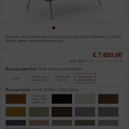
Hersteller: Knoll International Spa, Piazza Luigi Vittorio Bertarelli, 2, 20122
Milano, Italien, www.knolleurope.com,
€ 7.650,00
(inkl. MwSt.
inkl. Versandkosten
*)
Bezugsmaterial:
Stoff Tonus von Kvadrat
Stoff Knoll
Stoff Knoll
Stoff Tonus
Leder
Textiles Cato
Velvet
von Kvadrat
Bezugsfarbe:
Knoll Textiles Cato Carob
Knoll Leder
Velluto Pelle
Expresso