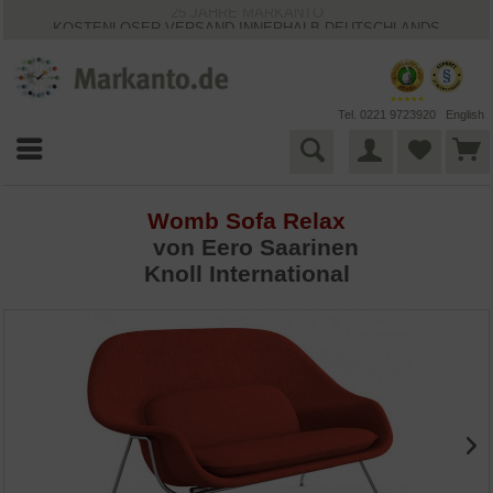
25 JAHRE MARKANTO
KOSTENLOSER VERSAND INNERHALB DEUTSCHLANDS
30 TAGE WIDERRUFSRECHT
VIELFÄLTIGE ZAHLUNGSMÖGLICHKEITEN
BESTPRICE-GARANTIE
Tel. 0221 9723920
English
Womb Sofa Relax
von
Eero Saarinen
Knoll International