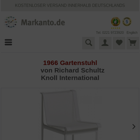
KOSTENLOSER VERSAND INNERHALB DEUTSCHLANDS
30 TAGE WIDERRUFSRECHT
VIELFÄLTIGE ZAHLUNGSMÖGLICHKEITEN
BESTPRICE-GARANTIE
25 JAHRE MARKANTO
Tel. 0221 9723920
English
1966 Gartenstuhl
von
Richard Schultz
Knoll International