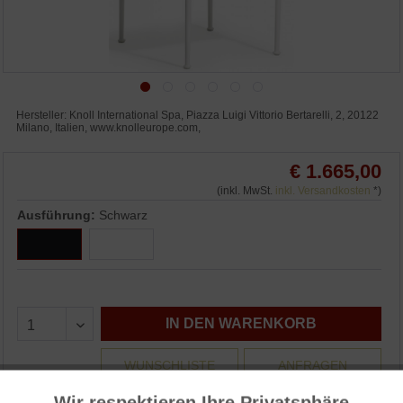
Hersteller: Knoll International Spa, Piazza Luigi Vittorio Bertarelli, 2, 20122
Milano, Italien, www.knolleurope.com,
€ 1.665,00
(inkl. MwSt.
inkl. Versandkosten
*)
Ausführung:
Schwarz
IN DEN WARENKORB
WUNSCHLISTE
ANFRAGEN
3% Skonto bei Vorkasse: € 1.615,05
Wir respektieren Ihre Privatsphäre