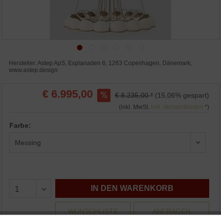
Hersteller: Astep ApS, Esplanaden 6, 1263 Copenhagen, Dänemark,
www.astep.design
€ 6.995,00
€ 8.235,00 *
(15,06% gespart)
(inkl. MwSt.
inkl. Versandkosten
*)
Farbe:
IN DEN WARENKORB
WUNSCHLISTE
ANFRAGEN