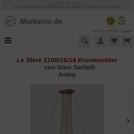
25 JAHRE MARKANTO
KOSTENLOSER VERSAND INNERHALB DEUTSCHLANDS
30 TAGE WIDERRUFSRECHT
VIELFÄLTIGE ZAHLUNGSMÖGLICHKEITEN
BESTPRICE-GARANTIE
Tel. 0221 9723920
English
Le Sfere 2109/16/14 Kronleuchter
von
Gino Sarfatti
Astep