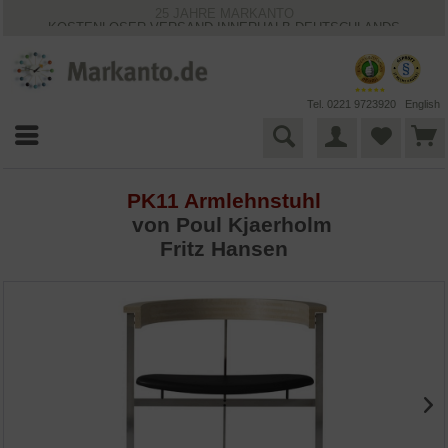
25 JAHRE MARKANTO
KOSTENLOSER VERSAND INNERHALB DEUTSCHLANDS
30 TAGE WIDERRUFSRECHT
VIELFÄLTIGE ZAHLUNGSMÖGLICHKEITEN
BESTPRICE-GARANTIE
Tel. 0221 9723920
English
PK11 Armlehnstuhl
von
Poul Kjaerholm
Fritz Hansen