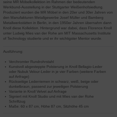
seine MR Möbelkollektion im Rahmen der bedeutenden
Werkbund-Ausstellung in der Stuttgarter Weißenhofsiedlung.
Produziert wurden die MR Möbel in den 20er und 30er Jahren von
den Manufakturen Metallgewerbe Josef Müller und Bamberg
Metallwerkstätten in Berlin, in den 1950er Jahren übernahm dann
Knoll diese Kollektion. Hintergrund war dabei, dass Florence Knoll
unter Ludwig Mies van der Rohe am MIT
Massachusetts Institute
of Technology
studierte und er ihr wichtigster Mentor wurde.
Ausführung:
Verchromter Rundrohrstahl
Kunstvoll abgesteppte Polsterung in Knoll Bellagio-Leder
oder Nubuk Velour-Leder in je vier Farben (weitere Farben
auf Anfrage)
Rückseitige Lederriemen in schwarz, weiß, beige oder
dunkelbraun, passend zur jeweiligen Polsterung
Variante in Knoll Velvet auf Anfrage
Signiert mit Knoll Studio und mit Mies van der Rohe
Schriftzug
Maße: 60 x 87 cm, Höhe 87 cm, Sitzhöhe 45 cm