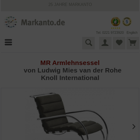
25 JAHRE MARKANTO
KOSTENLOSER VERSAND INNERHALB DEUTSCHLANDS
30 TAGE WIDERRUFSRECHT
VIELFÄLTIGE ZAHLUNGSMÖGLICHKEITEN
BESTPRICE-GARANTIE
Tel. 0221 9723920
English
MR Armlehnsessel
von
Ludwig Mies van der Rohe
Knoll International