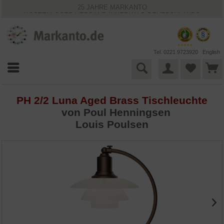
25 JAHRE MARKANTO
KOSTENLOSER VERSAND INNERHALB DEUTSCHLANDS
30 TAGE WIDERRUFSRECHT
VIELFÄLTIGE ZAHLUNGSMÖGLICHKEITEN
BESTPRICE-GARANTIE
Tel. 0221 9723920
English
PH 2/2 Luna Aged Brass Tischleuchte
von
Poul Henningsen
Louis Poulsen