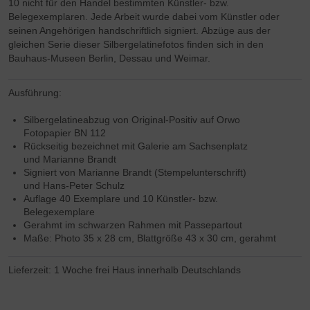
10 nicht für den Handel bestimmten Künstler- bzw.
Belegexemplaren. Jede Arbeit wurde dabei vom Künstler oder
seinen Angehörigen handschriftlich signiert. Abzüge aus der
gleichen Serie dieser Silbergelatinefotos finden sich in den
Bauhaus-Museen Berlin, Dessau und Weimar.
Ausführung:
Silbergelatineabzug von Original-Positiv auf Orwo
Fotopapier BN 112
Rückseitig bezeichnet mit
Galerie am Sachsenplatz
und Marianne Brandt
Signiert von
Marianne Brandt (Stempelunterschrift)
und Hans-Peter Schulz
Auflage 40 Exemplare und 10
Künstler- bzw.
Belegexemplare
Gerahmt im schwarzen Rahmen mit Passepartout
Maße: Photo 35 x 28 cm, Blattgröße 43 x 30 cm, gerahmt
Lieferzeit: 1 Woche frei Haus innerhalb Deutschlands