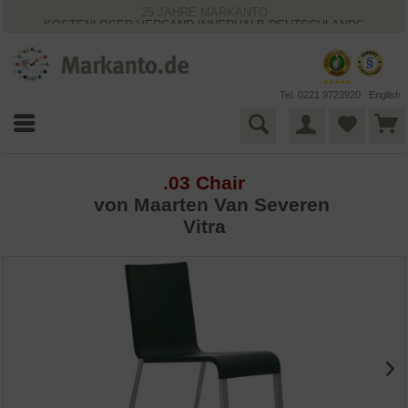
25 JAHRE MARKANTO
KOSTENLOSER VERSAND INNERHALB DEUTSCHLANDS
30 TAGE WIDERRUFSRECHT
VIELFÄLTIGE ZAHLUNGSMÖGLICHKEITEN
BESTPRICE-GARANTIE
Tel. 0221 9723920
English
.03 Chair
von
Maarten Van Severen
Vitra