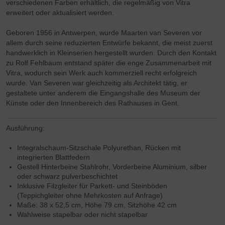
verschiedenen Farben erhältlich, die regelmäßig von Vitra
erweitert oder aktualisiert werden.
Geboren 1956 in Antwerpen, wurde Maarten van Severen vor
allem durch seine reduzierten Entwürfe bekannt, die meist zuerst
handwerklich in Kleinserien hergestellt wurden. Durch den Kontakt
zu Rolf Fehlbaum entstand später die enge Zusammenarbeit mit
Vitra, wodurch sein Werk auch kommerziell recht erfolgreich
wurde. Van Severen war gleichzeitig als Architekt tätig, er
gestaltete unter anderem die Eingangshalle des Museum der
Künste oder den Innenbereich des Rathauses in Gent.
Ausführung:
Integralschaum-Sitzschale Polyurethan, Rücken mit
integrierten Blattfedern
Gestell Hinterbeine Stahlrohr, Vorderbeine Aluminium, silber
oder schwarz pulverbeschichtet
Inklusive Filzgleiter für Parkett- und Steinböden
(Teppichgleiter ohne Mehrkosten auf Anfrage)
Maße: 38 x 52,5 cm, Höhe 79 cm, Sitzhöhe 42 cm
Wahlweise stapelbar oder nicht stapelbar