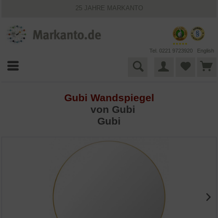
25 JAHRE MARKANTO
KOSTENLOSER VERSAND INNERHALB DEUTSCHLANDS
30 TAGE WIDERRUFSRECHT
VIELFÄLTIGE ZAHLUNGSMÖGLICHKEITEN
BESTPRICE-GARANTIE
Tel. 0221 9723920
English
Gubi Wandspiegel
von Gubi
Gubi