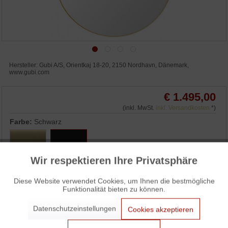
Hersteller: Gubi A/S, Orientkaj 18-20, 2150 Nordhavn, Dänemark,
www.gubi.com
€ 1.495,00
(inkl. MwSt.
inkl. Versandkosten
*)
Farbe:
Schwarz
Wir respektieren Ihre Privatsphäre
Aktiv
Funktionale
Diese Website verwendet Cookies, um Ihnen die bestmögliche
IN DEN WARENKORB
Funktionalität bieten zu können.
Aktiv
Marketing
WUNSCHLISTE
ANFRAGEN
Datenschutzeinstellungen
Cookies akzeptieren
Aktiv
3% Skonto bei Vorkasse: € 1.450,15
Tracking