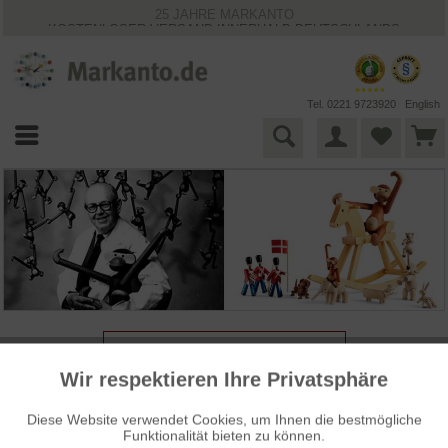
25 JAHRE MARKANTO
KOSTENLOSER VERSAND INNERHALB DEUTSCHLANDS
30 TAGE WIDERRUFSRECHT
VIELFÄLTIGE ZAHLUNGSMÖGLICHKEITEN
BESTPRICE-GARANTIE
Tel. 0221 9723920
English
VORHERIGE ARTIKEL LADEN
Wir respektieren Ihre Privatsphäre
Aktiv
Funktionale
Diese Website verwendet Cookies, um Ihnen die bestmögliche
Funktionalität bieten zu können.
Aktiv
Marketing