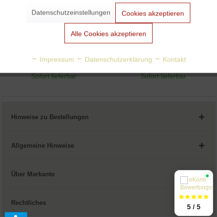
Datenschutzeinstellungen
Cookies akzeptieren
Aktiv
Tracking
Alle Cookies akzeptieren
Weihnachtsmann
Zebra
Aktiv
Personalisierung
von Kay Bojesen
von Kay Bojesen
Impressum
Datenschutzerklärung
Kontakt
€ 99,00
€ 89,00
Sofort lieferbar
Sofort lieferbar
Aktiv
Service
Hinweise zu Bestellungen
Allgemeine Hinweise
Über Markanto
Rechtliches
5 / 5