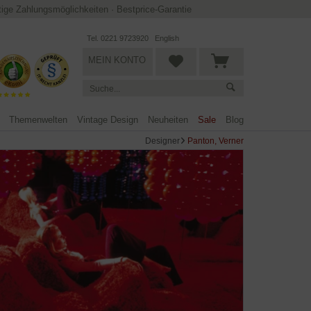
ltige Zahlungsmöglichkeiten
·
Bestprice-Garantie
Tel. 0221 9723920
English
MEIN KONTO
Themenwelten
Vintage Design
Neuheiten
Sale
Blog
Designer
Panton, Verner