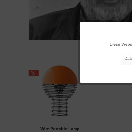
Funktionale
Diese Websi
Marketing
Dat
Tracking
Personalisierung
Service
Wire Portable Lamp