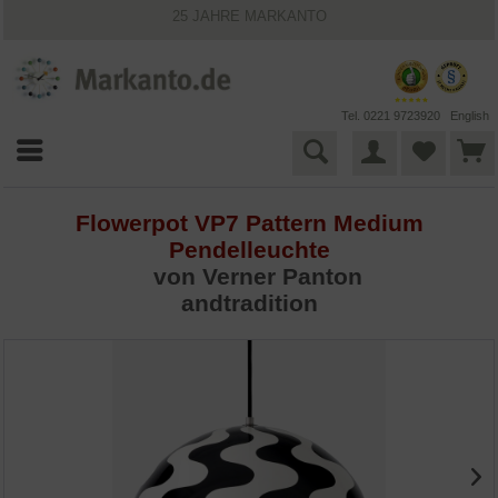
25 JAHRE MARKANTO
KOSTENLOSER VERSAND INNERHALB DEUTSCHLANDS
30 TAGE WIDERRUFSRECHT
VIELFÄLTIGE ZAHLUNGSMÖGLICHKEITEN
BESTPRICE-GARANTIE
Tel. 0221 9723920
English
Flowerpot VP7 Pattern Medium
Pendelleuchte
von
Verner Panton
andtradition