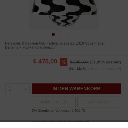
Hersteller: &Tradition A/S, Fredericiagade 21, 1310 Copenhagen,
Dänemark, www.andtradition.com
€ 475,00
€ 605,00 *
(21,49% gespart)
(inkl. MwSt.
inkl. Versandkosten
*)
IN DEN WARENKORB
WUNSCHLISTE
ANFRAGEN
3% Skonto bei Vorkasse: € 460,75
Auf Lager und sofort versandbereit.