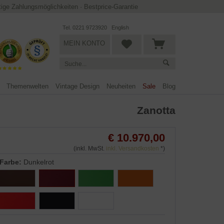
ltige Zahlungsmöglichkeiten
·
Bestprice-Garantie
Tel. 0221 9723920
English
MEIN KONTO
Themenwelten
Vintage Design
Neuheiten
Sale
Blog
Zanotta
€ 10.970,00
(inkl. MwSt.
inkl. Versandkosten
*)
Farbe:
Dunkelrot