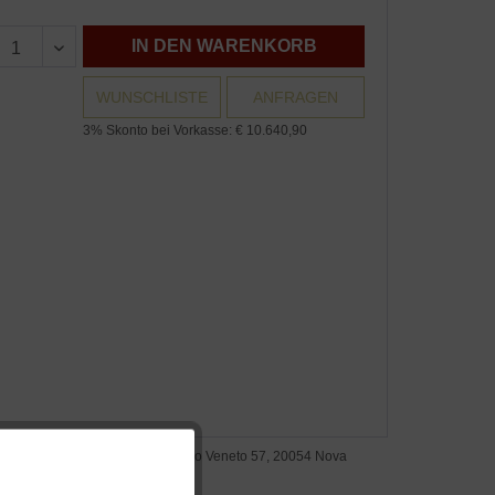
IN DEN WARENKORB
WUNSCHLISTE
ANFRAGEN
3% Skonto bei Vorkasse: € 10.640,90
steller: Zanotta S.p.A., Via Vittorio Veneto 57, 20054 Nova
Aktiv
anese, Italien, www.zanotta.it