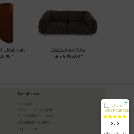
0 L Kabinett
Za:Za Max Sofa
10,00 *
ab € 6.035,00 *
Rechtliches
Kontakt
AGB mit Kundeninfo
Datenschutzerklärung
Batterieentsorgung
5 / 5
Impressum
eKomi Siegel