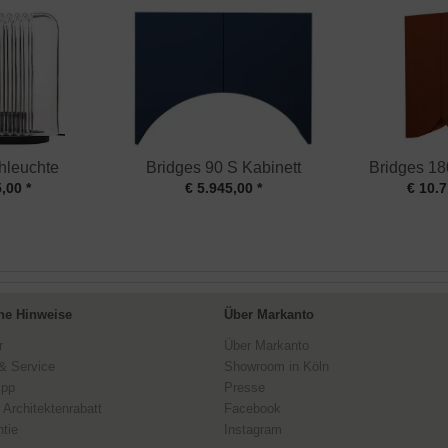
chleuchte
Bridges 90 S Kabinett
Bridges 18
,00 *
€ 5.945,00 *
€ 10.7
ne Hinweise
Über Markanto
r
Über Markanto
& Service
Showroom in Köln
ipp
Presse
 Architektenrabatt
Facebook
tie
Instagram