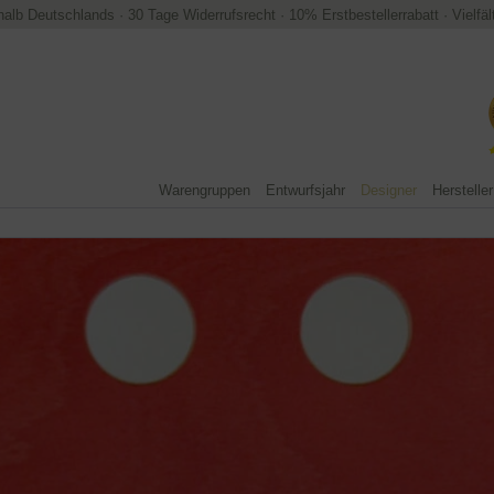
halb Deutschlands
·
30 Tage Widerrufsrecht
·
10% Erstbestellerrabatt
·
Vielfä
Warengruppen
Entwurfsjahr
Designer
Hersteller