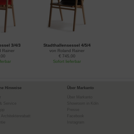
ssel 3/4/3
Stadthallensessel 4/5/4
d Rainer
von Roland Rainer
,00
€ 745,00
eferbar
Sofort lieferbar
ne Hinweise
Über Markanto
r
Über Markanto
& Service
Showroom in Köln
ipp
Presse
 Architektenrabatt
Facebook
tie
Instagram