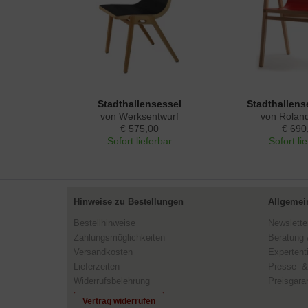
Stadthallensessel
Stadthallense
von Werksentwurf
von Rolan
€ 575,00
€ 690
Sofort lieferbar
Sofort li
Hinweise zu Bestellungen
Allgemei
Bestellhinweise
Newslette
Zahlungsmöglichkeiten
Beratung 
Versandkosten
Expertent
Lieferzeiten
Presse- &
Widerrufsbelehrung
Preisgaran
Vertrag widerrufen