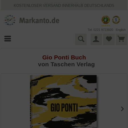
25 JAHRE MARKANTO
KOSTENLOSER VERSAND INNERHALB DEUTSCHLANDS
30 TAGE WIDERRUFSRECHT
VIELFÄLTIGE ZAHLUNGSMÖGLICHKEITEN
BESTPRICE-GARANTIE
Tel. 0221 9723920
English
Gio Ponti Buch
von Taschen Verlag